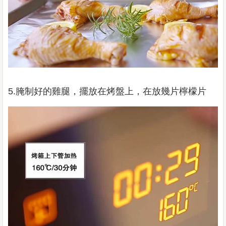
5.腌制好的雞腿，擺放在烤盤上，在放幾片檸檬片