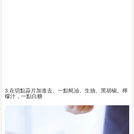
3.在切點蒜片加進去、一點蚝油、生抽、黑胡椒、檸
檬汁，一點白糖