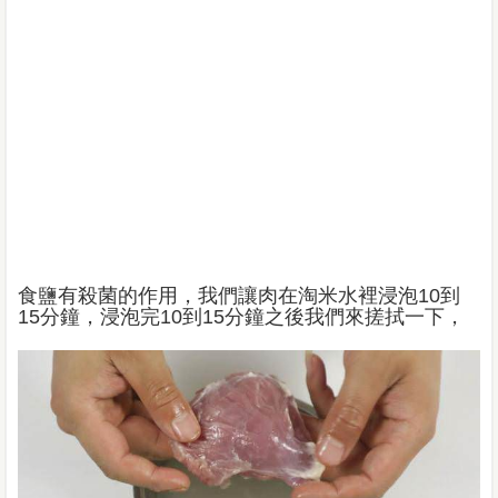
食鹽有殺菌的作用，我們讓肉在淘米水裡浸泡10到
15分鐘，浸泡完10到15分鐘之後我們來搓拭一下，