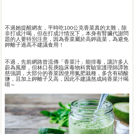
不過她提醒網友，平時吃100公克香菜真的太難，除
非打成汁喝，但在打成汁情況下，本身有腎臟代謝問
題的人要特別注意，因為香菜屬於高鉀蔬菜，為避免
鉀離子過高不建議食用！
不過，先前網路曾流傳「香菜汁」能排毒，讓許多人
蔚為風靡，但林口長庚臨床毒物科實驗室護理師譚敦
慈強調，大部分的香菜因使用氮肥栽種，多含有硝酸
鹽，且加上鉀離子又高，因此不建議熬成純香菜汁喝
唷～