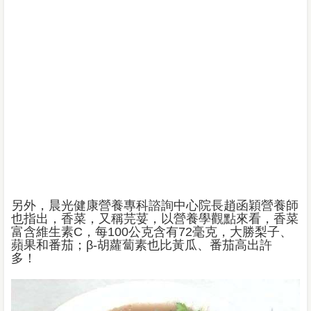
另外，晨光健康營養專科諮詢中心院長趙函穎營養師
也指出，香菜，又稱芫荽，以營養學觀點來看，香菜
富含維生素C，每100公克含有72毫克，大勝梨子、
蘋果和番茄；β-胡蘿蔔素也比黃瓜、番茄高出許
多！