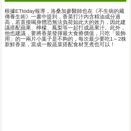
根據ETtoday報導，洛桑加參醫師也在《不生病的藏
傳養生術》一書中提到，香菜打汁內含精油成分過
高，若直接喝身體恐無法負荷如此大的效力，因此建
議搭配蘋果、檸檬、鳳梨等一起打成蔬果汁。此外，
他也建議，要將香菜發揮最大食療價值，只吃「裝飾
用」的一兩片小葉子是不夠的，每次最少要吃1～2株
新鮮香菜，當成一般蔬菜搭配食材烹煮也可以！