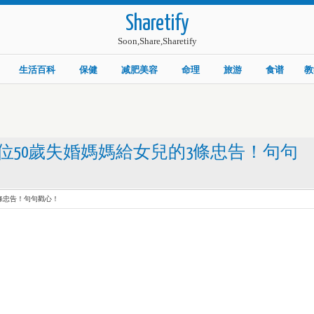
Sharetify
Soon,Share,Sharetify
生活百科
保健
减肥美容
命理
旅游
食谱
教
50歲失婚媽媽給女兒的3條忠告！句句
條忠告！句句戳心！