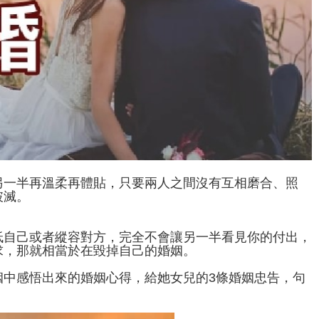
另一半再溫柔再體貼，只要兩人之間沒有互相磨合、照
破滅。
低自己或者縱容對方，完全不會讓另一半看見你的付出，
求，那就相當於在毀掉自己的婚姻。
姻中感悟出來的婚姻心得，給她女兒的3條婚姻忠告，句