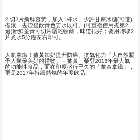
2.切2片新鮮薑黃，加入1杯水、少許甘蔗冰糖(可選)
煮滾，去渣後飲黃色姜水既可。(可重複使用煮第2
遍)新鮮薑黃可切片曬乾收藏，味道很好；要用時取2
片煮水5分鐘左右即可。
人氣拿鐵！薑黃加奶提升防癌、抗氧化力「大自然賜
予人類最美好的禮物」－薑黃，榮登2016年最人氣
的功能性食品，而在印度盛行已久的「薑黃拿鐵」，
更是2017年持續熱燒的年度飲品。