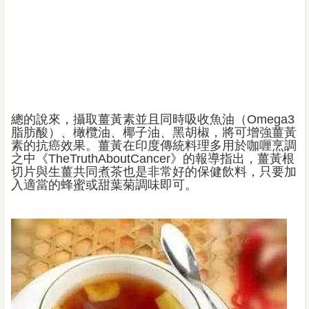
總的說來，攝取薑黃素並且同時吸收魚油（Omega3
脂肪酸）、橄欖油、椰子油、黑胡椒，將可增強薑黃
素的抗癌效果。薑黃在印度傳統料理多用於咖喱烹調
之中《TheTruthAboutCancer》的報導指出，薑黃根
切片與生薑共同煮茶也是非常好的保健飲料，只要加
入適當的蜂蜜或甜葉菊調味即可。