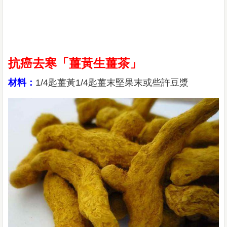
抗癌去寒「薑黃生薑茶」
材料：
1/4匙薑黃1/4匙薑末堅果末或些許豆漿