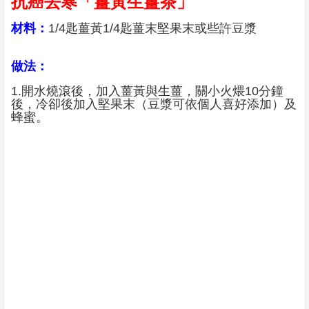
抗癌去寒「薑黃生薑茶」
材料：
1/4匙薑黃1/4匙薑末堅果末或些許豆漿
做法：
1.開水燒滾後，加入薑黃與生薑，關小火煨10分鐘
後，冷卻後加入堅果末（豆漿可依個人喜好添加）及
蜂蜜。