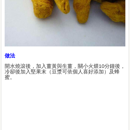
做法
開水燒滾後，加入薑黃與生薑，關小火煨10分鐘後，
冷卻後加入堅果末（豆漿可依個人喜好添加）及蜂
蜜。