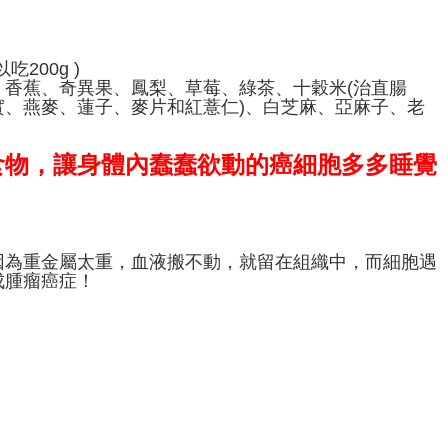
200g )
香蕉、奇異果、鳳梨、草莓、綠茶、十穀米(治直腸
、燕麥、蓮子、麥片和紅薏仁)、白芝麻、亞麻子、老
食物，讓身體內蠢蠢欲動的癌細胞多多睡覺
因為重金屬太重，血液搬不動，就留在組織中，而細胞遇
成腫瘤癌症！