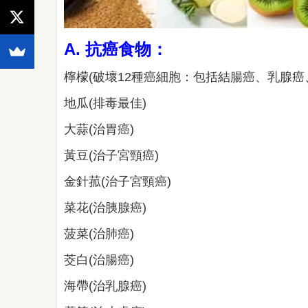
A. 抗癌食物：
檸檬(破壞12種癌細胞：包括結腸癌、乳腺
地瓜(排毒最佳)
大蒜(治胃癌)
黃豆(治子宮頸癌)
金針菰(治子宮頸癌)
菜花(治胰腺癌)
菠菜(治肺癌)
茭白(治腸癌)
海帶(治乳腺癌)