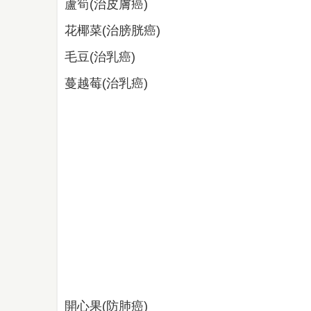
蘆筍(治皮膚癌)
花椰菜(治膀胱癌)
毛豆(治乳癌)
蔓越莓(治乳癌)
開心果(防肺癌)