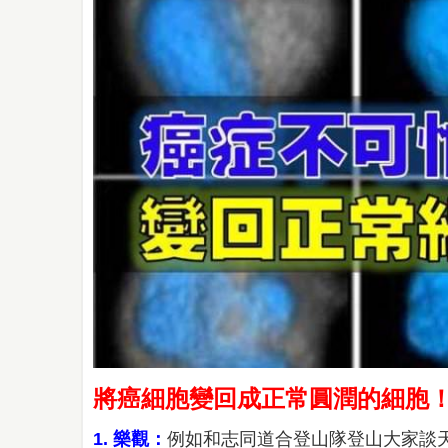
將癌細胞變回成正常圓潤的細胞
1. 樂觀：
例如和志同道合登山隊登山大家談