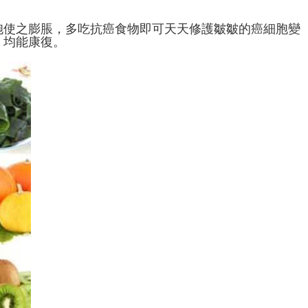
胞使之膨脹，多吃抗癌食物即可天天修護皺皺的癌細胞變
，均能康復。