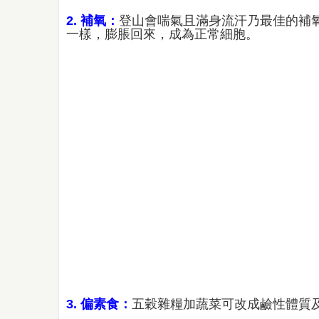
2. 補氧：
登山會喘氣且滿身流汗乃最佳的補
一樣，膨脹回來，成為正常細胞。
3. 偏素食：
五穀雜糧加蔬菜可改成鹼性體質