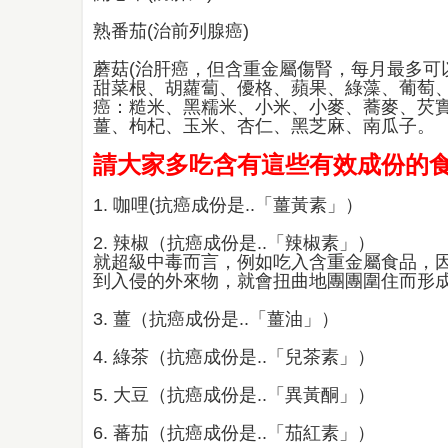
熟番茄(治前列腺癌)
蘑菇(治肝癌，但含重金屬傷腎，每月最多可以吃
甜菜根、胡蘿蔔、優格、蘋果、綠藻、葡萄、
癌：糙米、黑糯米、小米、小麥、蕎麥、芡實
薑、枸杞、玉米、杏仁、黑芝麻、南瓜子。
請大家多吃含有這些有效成份的
1. 咖哩(抗癌成份是..「薑黃素」）
2. 辣椒（抗癌成份是..「辣椒素」）
就超級中毒而言，例如吃入含重金屬食品，
到入侵的外來物，就會扭曲地團團圍住而形
3. 薑（抗癌成份是..「薑油」）
4. 綠茶（抗癌成份是..「兒茶素」）
5. 大豆（抗癌成份是..「異黃酮」）
6. 蕃茄（抗癌成份是..「茄紅素」）