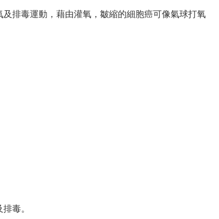
氧及排毒運動，藉由灌氧，皺縮的細胞癌可像氣球打氧
及排毒。