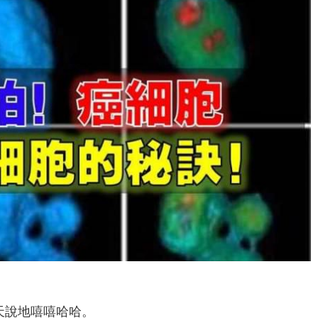
！
天說地嘻嘻哈哈。