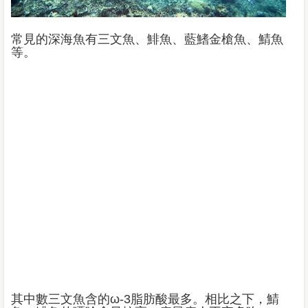
常見的深海魚有三文魚、鯡魚、藍鰭金槍魚、鯖魚
等。
其中數三文魚含的ω-3脂肪酸最多。相比之下，鯖