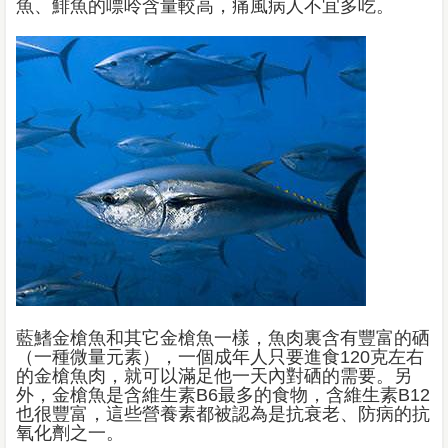
魚、鯡魚的嘌呤含量較高，痛風病人不宜多吃。
藍鰭金槍魚和其它金槍魚一樣，魚肉裏含有豐富的硒
（一種微量元素），一個成年人只要進食120克左右
的金槍魚肉，就可以滿足他一天內對硒的需要。另
外，金槍魚是含維生素B6最多的食物，含維生素B12
也很豐富，這些營養素都被認為是抗衰老、防病的抗
氧化劑之一。