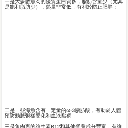
一是大多數魚肉的優質蛋白質多，脂肪含量少（尤其
是飽和脂肪少），熱量非常低，有利於防止肥胖；
二是一些海魚含有一定量的ω-3脂肪酸，有助於人體
預防動脈粥樣硬化和血液黏稠；
三是魚肉裏的維生素B12和其他營養成分豐富，有維