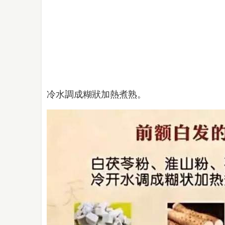
冷水調成糊狀加熱煮熟。