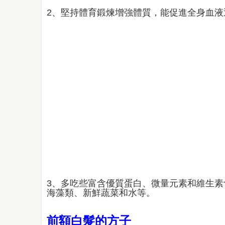
2、堅持體育鍛煉增強體質，能促進全身血
3、多吃些富含優質蛋白、微量元素和維生
海藻類、新鮮蔬菜和水等。
前額白髮的方子