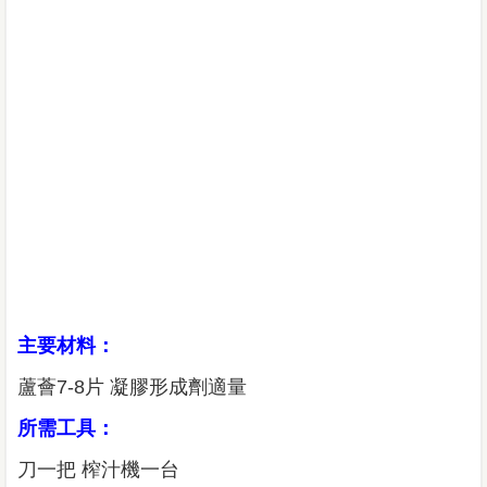
主要材料：
蘆薈7-8片 凝膠形成劑適量
所需工具：
刀一把 榨汁機一台