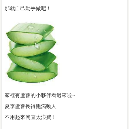
那就自己動手做吧！
家裡有蘆薈的小夥伴看過來啦~
夏季蘆薈長得飽滿動人
不用起來簡直太浪費！