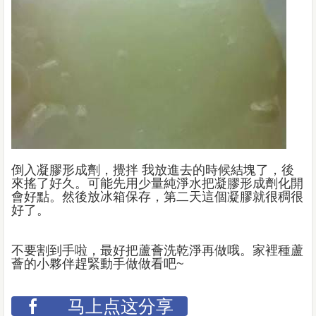
倒入凝膠形成劑，攪拌 我放進去的時候結塊了，後
來搖了好久。可能先用少量純淨水把凝膠形成劑化開
會好點。然後放冰箱保存，第二天這個凝膠就很稠很
好了。
不要割到手啦，最好把蘆薈洗乾淨再做哦。家裡種蘆
薈的小夥伴趕緊動手做做看吧~
马上点这分享