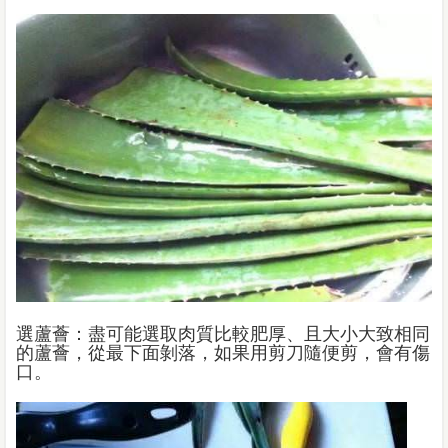
選蘆薈：盡可能選取肉質比較肥厚、且大小大致相同
的蘆薈，從最下面剝落，如果用剪刀隨便剪，會有傷
口。