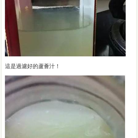
這是過濾好的蘆薈汁！