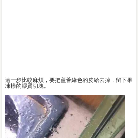
這一步比較麻煩，要把蘆薈綠色的皮給去掉，留下果
凍樣的膠質切塊。