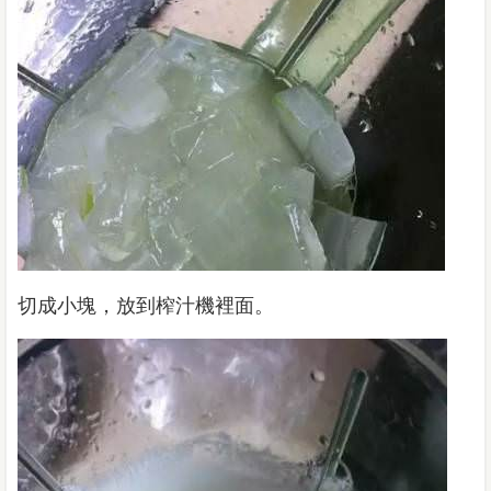
切成小塊，放到榨汁機裡面。