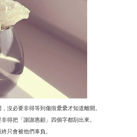
開，沒必要非得等到傷痕纍纍才知道離開。
要非得把「謝謝惠顧」四個字都刮出來。
最終只會被他們辜負。