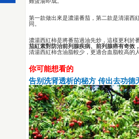
雞蛋湯即成。
第一款做出來是濃湯番茄，第二款是清湯西
同。
濃湯西紅柿是將番茄過油先炒，這樣更利於
茄紅素對防治前列腺疾病、前列腺癌有奇效
清湯西紅柿含油脂較少，更適合血脂較高的
你可能想看的
告别洗肾透析的秘方 传出去功德