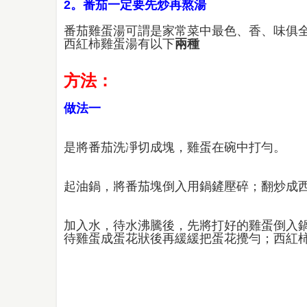
2。番茄一定要先炒再熬湯
番茄雞蛋湯可謂是家常菜中最色、香、味俱
西紅柿雞蛋湯有以下
兩種
方法
：
做法一
是將番茄洗凈切成塊，雞蛋在碗中打勻。
起油鍋，將番茄塊倒入用鍋鏟壓碎；翻炒成
加入水，待水沸騰後，先將打好的雞蛋倒入
待雞蛋成蛋花狀後再緩緩把蛋花攪勻；西紅