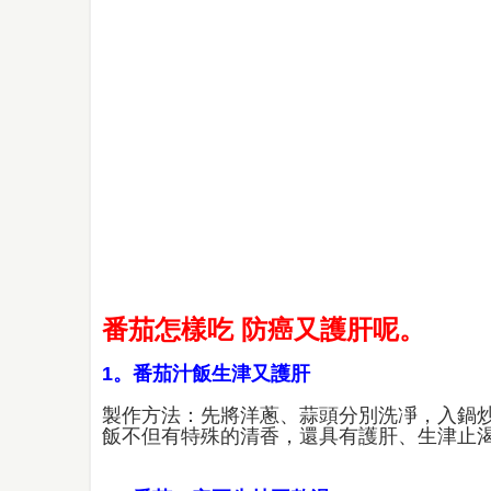
番茄怎樣吃 防癌又護肝呢。
1。
番茄汁飯
生津又護肝
製作方法：先將洋蔥、蒜頭分別洗凈，入鍋
飯不但有特殊的清香，還具有護肝、生津止