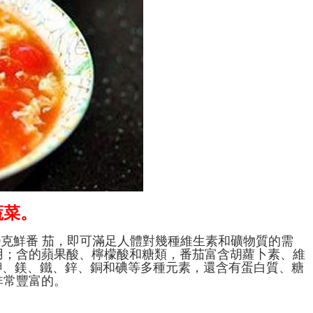
蔬菜。
0克鮮番 茄，即可滿足人體對幾種維生素和礦物質的需
用；含的蘋果酸、檸檬酸和糖類，番茄富含胡蘿卜素、維
、鉀、鎂、鐵、鋅、銅和碘等多種元素，還含有蛋白質、糖
非常豐富的。