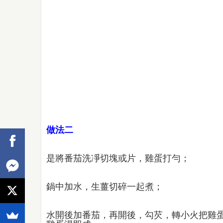
做法二
是將番茄洗凈切塊或片，雞蛋打勻；
鍋中加水，生薑切碎一起煮；
水開後加番茄，再開後，勾芡，轉小火把雞蛋