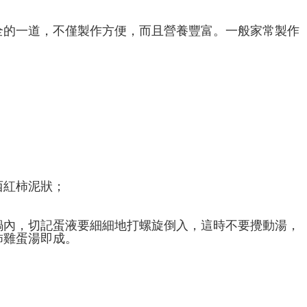
全的一道，不僅製作方便，而且營養豐富。一般家常製作
西紅柿泥狀；
鍋內，切記蛋液要細細地打螺旋倒入，這時不要攪動湯，
柿雞蛋湯即成。