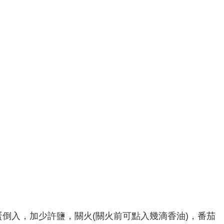
倒入，加少許鹽，關火(關火前可點入幾滴香油)，番茄