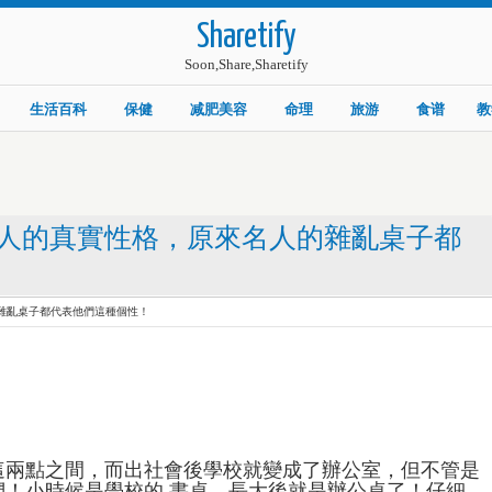
Sharetify
Soon,Share,Sharetify
生活百科
保健
减肥美容
命理
旅游
食谱
教
人的真實性格，原來名人的雜亂桌子都
雜亂桌子都代表他們這種個性！
這兩點之間，而出社會後學校就變成了辦公室，但不管是
！小時候是學校的 書桌，長大後就是辦公桌了！仔細