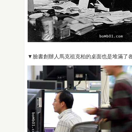
▼臉書創辦人馬克祖克柏的桌面也是堆滿了