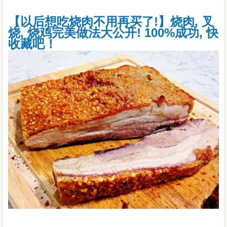
【以后想吃烧肉不用再买了!】烧肉, 叉
烧, 烧鸡完美做法大公开! 100%成功, 快
收藏吧！