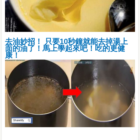
去油妙招！ 只要10秒鐘就能去掉湯上
面的油了！馬上學起來吧！吃的更健
康！