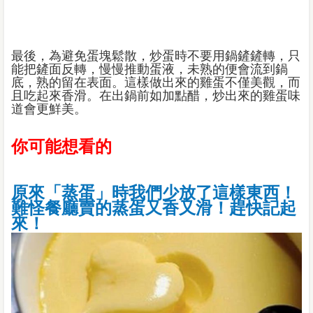
最後，為避免蛋塊鬆散，炒蛋時不要用鍋鏟鏟轉，只
能把鏟面反轉，慢慢推動蛋液，未熟的便會流到鍋
底，熟的留在表面。這樣做出來的雞蛋不僅美觀，而
且吃起來香滑。在出鍋前如加點醋，炒出來的雞蛋味
道會更鮮美。
你可能想看的
原來「蒸蛋」時我們少放了這樣東西！
難怪餐廳賣的蒸蛋又香又滑！趕快記起
來！