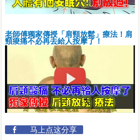
老師傅獨家傳授「肩頸放鬆」療法！肩
頸痠痛不必再去給人按摩了！
马上点这分享