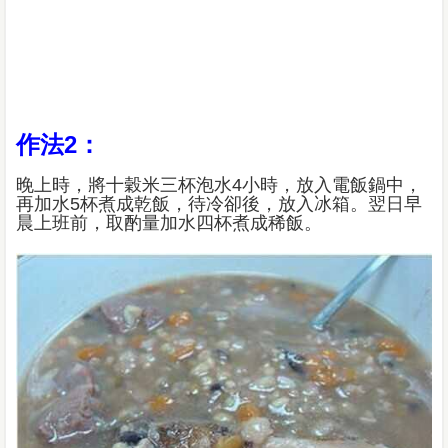
作法2：
晚上時，將十穀米三杯泡水4小時，放入電飯鍋中，
再加水5杯煮成乾飯，待冷卻後，放入冰箱。翌日早
晨上班前，取酌量加水四杯煮成稀飯。