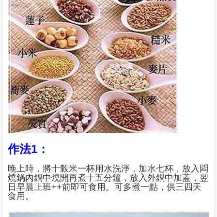
作法1：
晚上時，將十穀米一杯用水洗淨，加水七杯，放入悶
燒鍋內鍋中燒開再煮十五分鐘，放入外鍋中加蓋，翌
日早晨上班++前即可食用。可多煮一點，供三四天
食用。