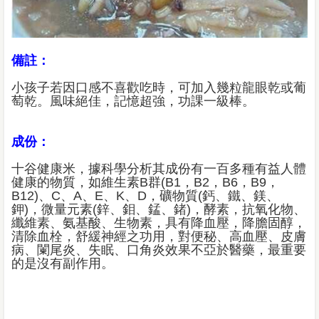
備註：
小孩子若因口感不喜歡吃時，可加入幾粒龍眼乾或葡
萄乾。風味絕佳，記憶超強，功課一級棒。
成份：
十谷健康米，據科學分析其成份有一百多種有益人體
健康的物質，如維生素B群(B1，B2，B6，B9，
B12)、C、A、E、K、D，礦物質(鈣、鐵、鎂、
鉀)，微量元素(鋅、鉬、錳、鍺)，酵素，抗氧化物、
纖維素、氨基酸、生物素，具有降血壓，降膽固醇，
清除血栓，舒緩神經之功用，對便秘、高血壓、皮膚
病、闌尾炎、失眠、口角炎效果不亞於醫藥，最重要
的是沒有副作用。