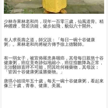
少林寺果林老和尚，現年一百零三歲，仙風道骨。精
神钁鑠，聲若洪鐘，健步如飛，貌似六十開外。
有人求長壽之道，師父說：「每日一碗十谷健康
粥」。果林老和尚將秘方傳予徐上德醫師。
有一弱女子，被宣佈罹患鼻咽癌，其母每日親熬十谷
健康粥，癌症竟奇跡似地縮小，癌症指數降為正常，
主治醫師直呼不可能，問其吃何種藥物，其母說：
「皆因十谷健康粥遠勝藥物。」
唐琪小姐現年五十歲，每天一碗十谷健康粥，看起來
像三十歲，青春、健康、美麗。