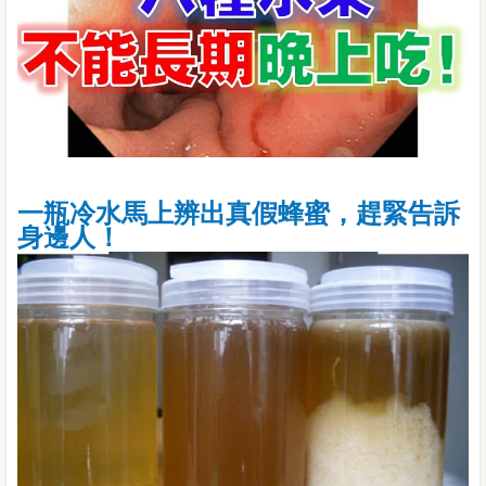
一瓶冷水馬上辨出真假蜂蜜，趕緊告訴
身邊人！