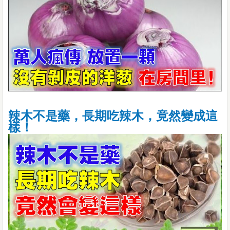
辣木不是藥，長期吃辣木，竟然變成這
樣！