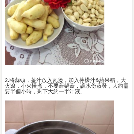
2.將蒜頭，薑汁放入瓦煲，加入檸檬汁&蘋果醋，大
火滾，小火慢煮，不要蓋鍋蓋，讓水份蒸發，大約需
要半個小時，剩下大約一半汁液。