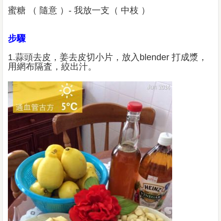
蜜糖 （ 隨意 ）- 我放一支（ 中枝 ）
步驟
1.蒜頭去皮，姜去皮切小片，放入blender 打成漿，
用網布隔査，絞出汁。