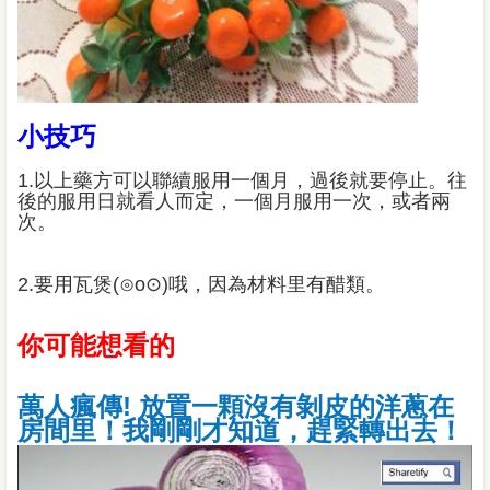
小技巧
1.以上藥方可以聯續服用一個月，過後就要停止。往
後的服用日就看人而定，一個月服用一次，或者兩
次。
2.要用瓦煲(⊙o⊙)哦，因為材料里有醋類。
你可能想看的
萬人瘋傳! 放置一顆沒有剝皮的洋蔥在
房間里！我剛剛才知道，趕緊轉出去！