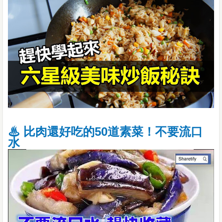
♨ 比肉還好吃的50道素菜！不要流口
水