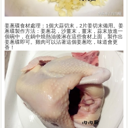
姜蔥碟食材處理：1個大蒜切末，2片姜切末備用。姜
蔥碟製作方法：姜蔥花，沙薑末，薑末，蒜末放進一
個碗中，在鍋中燒熱油後淋在這些食材上面，製作出
姜蔥碟即可。雞肉可以沾著這個姜蔥吃，味道會更
香！