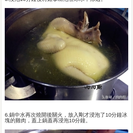
6.鍋中水再次燒開後關火，放入剛才浸泡了10分鐘冰
塊的雞肉，蓋上鍋蓋再浸泡10分鐘。