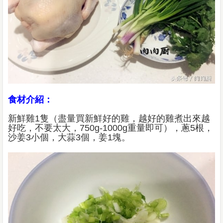
食材介紹：
新鮮雞1隻（盡量買新鮮好的雞，越好的雞煮出來越
好吃，不要太大，750g-1000g重量即可），蔥5根，
沙姜3小個，大蒜3個，姜1塊。