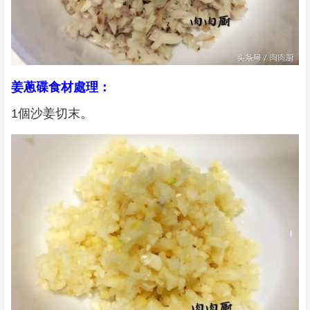
姜蔥碟食材處理：
1個沙姜切末。