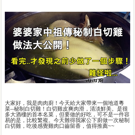
大家好，我是肉肉廚！今天給大家帶來一個地道粵
菜--秘制白切雞！白切雞皮爽肉滑，清淡鮮美。是很
多大酒樓的首本名菜，但要做的好吃，可不是一件容
易的是，比較繁複。今天難得我家公下廚做一次秘制
白切雞，吃後感覺雞肉口齒留香，值得推薦~~