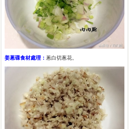
姜蔥碟食材處理：
蔥白切蔥花。