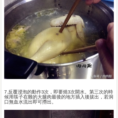
7.反覆浸泡的動作3次，即要燒3次開水。第三次的時
候用筷子在雞的大腿肉最後的地方插入後拔出，若洞
口無血水流出即可撈出。