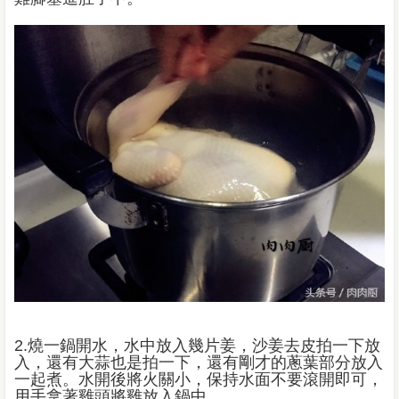
2.燒一鍋開水，水中放入幾片姜，沙姜去皮拍一下放
入，還有大蒜也是拍一下，還有剛才的蔥葉部分放入
一起煮。水開後將火關小，保持水面不要滾開即可，
用手拿著雞頭將雞放入鍋中。