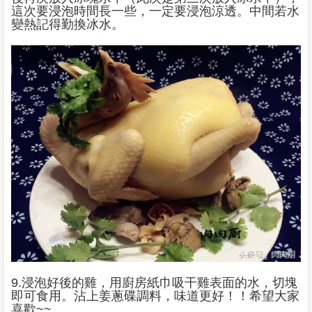
這次要浸泡時間長一些，一定要浸泡涼透。中間若水
變熱記得勤換冰水。
9.浸泡好後的雞，用廚房紙巾吸干雞表面的水，切塊
即可食用。沾上姜蔥碟調料，味道更好！！希望大家
喜歡~~