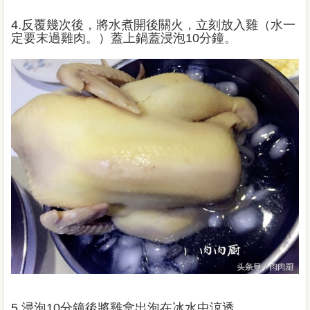
4.反覆幾次後，將水煮開後關火，立刻放入雞（水一
定要末過雞肉。）蓋上鍋蓋浸泡10分鐘。
5.浸泡10分鐘後將雞拿出泡在冰水中涼透。