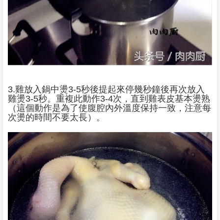
3.雞放入鍋中燙3-5秒後提起來停幾秒鐘後再次放入
雞燙3-5秒。重複此動作3-4次，直到雞表皮基本燙熟
（這個動作是為了使腹腔內外溫度保持一致，注意每
次燙的時間不要太長）。