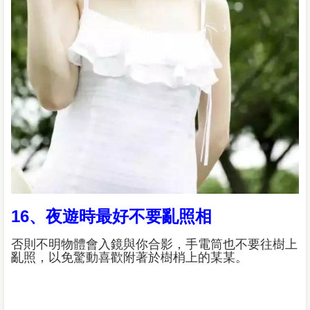
16、夜遊時最好不要亂照相
否則不明物體會入鏡與你合影，手電筒也不要往樹上
亂照，以免驚動喜歡附著於樹梢上的某某。