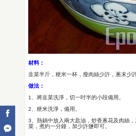
材料：
韭菜半斤，粳米一杯，瘦肉絲少許，蔥末少許
做法：
1、將韭菜洗淨，切一吋半的小段備用。
2、粳米洗淨，備用。
3、熱鍋中放入兩大匙油，炒香蔥花及肉絲
菜，煮約一分鐘，加少許鹽即可。