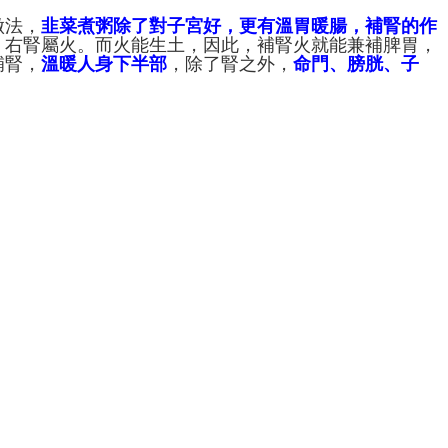
做法，
韭菜煮粥除了對子宮好，更有溫胃暖腸，補腎的作
，右腎屬火。而火能生土，因此，補腎火就能兼補脾胃，
補腎，
溫暖人身下半部
，除了腎之外，
命門、膀胱、子