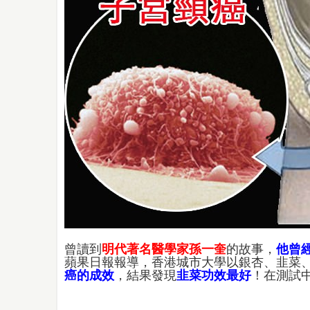
曾讀到
明代著名醫學家孫一奎
的故事，
他曾
蘋果日報報導，香港城市大學以銀杏、韭菜
癌的成效
，結果發現
韭菜功效最好
！在測試