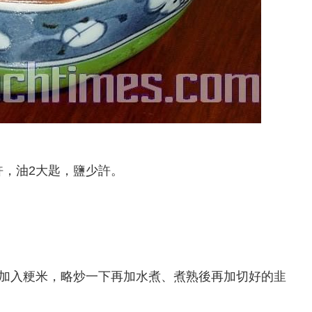
，油2大匙，鹽少許。
，加入粳米，略炒一下再加水煮、煮熟後再加切好的韭