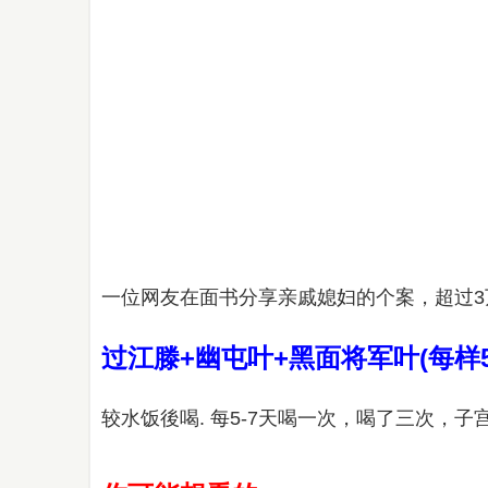
一位网友在面书分享
亲戚媳妇的个案，超过3
过江滕+幽屯叶+黑面将军叶(每样5g
较水饭後喝. 每5-7天喝一次，喝了三次，