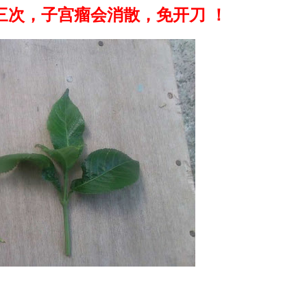
三次，子宫瘤会消散，免开刀 ！