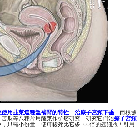
經使用韭菜這種溫補腎的特性，治療子宮頸下垂
，而根據
、苦瓜等八種常用蔬菜作抗癌研究，研究它們治
療子宮頸
中，只需小份量，便可殺死比它多100倍的癌細胞！引用