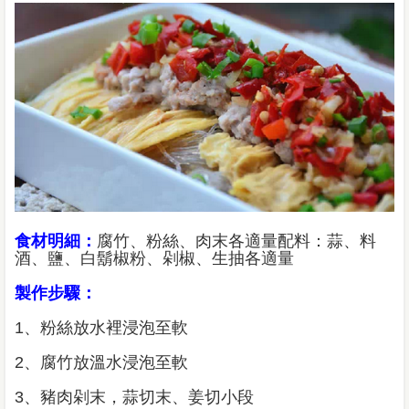
食材明細：
腐竹、粉絲、肉末各適量配料：蒜、料
酒、鹽、白鬍椒粉、剁椒、生抽各適量
製作步驟：
1、粉絲放水裡浸泡至軟
2、腐竹放溫水浸泡至軟
3、豬肉剁末，蒜切末、姜切小段