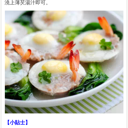
澆上薄芡湯汁即可。
【小貼士】