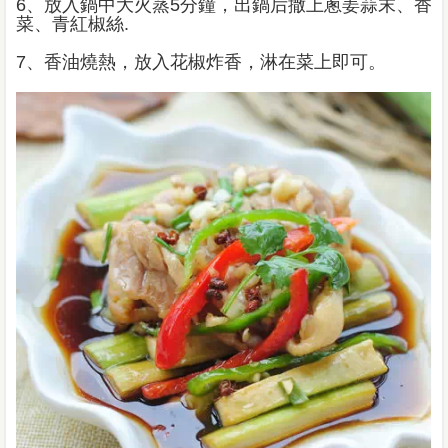
6、放入鍋中大火蒸5分鐘，出鍋后撒上蔥姜蒜末、香
菜、青紅椒絲.
7、香油燒熱，放入花椒炸香，淋在菜上即可。