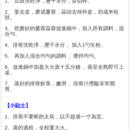
1、 豆豉洗乾淨，瀝干水分，並切碎。
2、 姜去皮，磨成薑蓉，蒜頭去掉外皮，切成米粒
狀。
3、 把磨好的薑蓉蒜蓉放進碗中，加入所有調料，混
合勻。
4、排骨洗乾淨，瀝干水分， 加入1勺生粉。
5、 再加入混合均勻的調料， 攪拌均勻。
6、放進鍋中加蓋大火蒸十五分鐘， 蒸至全熟即可上
桌。
7、 蒸好的排骨鮮美，嫩滑， 排骨汁撈飯非常開
胃。
【小貼士】
1、排骨不要斬的太長，以不超過一寸為宜。
2、蒸的過程，全程要大火。