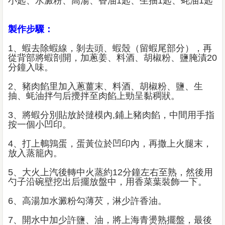
小匙、水澱粉、高湯、香油1匙、生抽1匙、蚝油1匙
製作步驟：
1、蝦去除蝦線，剝去頭、蝦殼（留蝦尾部分），再
從背部將蝦剖開，加蔥姜、料酒、胡椒粉、鹽腌漬20
分鐘入味。
2、豬肉餡里加入蔥薑末、料酒、胡椒粉、鹽、生
抽、蚝油拌勻后攪拌至肉餡上勁呈黏稠狀。
3、將蝦分別貼放於撻模內,鋪上豬肉餡，中間用手指
按一個小凹印。
4、打上鵪鶉蛋，蛋黃位於凹印內，再撒上火腿末，
放入蒸籠內。
5、大火上汽後轉中火蒸約12分鐘左右至熟，然後用
勺子沿碗壁挖出后擺放盤中，用香菜葉裝飾一下。
6、高湯加水澱粉勾薄芡，淋少許香油。
7、開水中加少許鹽、油，將上海青燙熟擺盤，最後