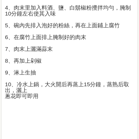
4、肉末里加入料酒、鹽、白鬍椒粉攪拌均勻，腌制
10分鐘左右使其入味
5、碗內先排入泡好的粉絲，再在上面鋪上腐竹
6、在腐竹上面排上腌制好的肉末
7、肉末上灑滿蒜末
8、再加上剁椒
9、淋上生抽
10、冷水上鍋，大火開后再蒸上15分鐘，蒸熟后取
出，灑上
蔥花即可即用