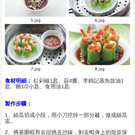
食材明細：
紅剁椒1匙、蒜4瓣、李錦記蒸魚豉油1
匙、糖1/2小匙、食用油1匙
製作步驟：
1、絲瓜切成小段，用小刀挖掉一部分瓤，做成絲瓜
盅。
2、將基圍蝦剪去頭挑去沙線，剝去蝦身上的殼並保