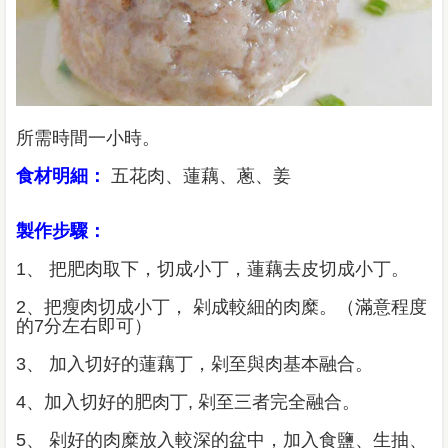
所需時間一小時。
食材明細：
五花肉、蓮藕、蔥、姜
製作步驟：
1、 把肥肉取下，切成小丁，蓮藕去皮切成小丁。
2、把瘦肉切成小丁， 剁成較細的肉糜。（滿意程度
的7分左右即可）
3、 加入切好的蓮藕丁，剁至與肉基本融合。
4、加入切好的肥肉丁, 剁至三者完全融合。
5、 剁好的肉糜放入較深的盆中，加入食鹽、生抽、