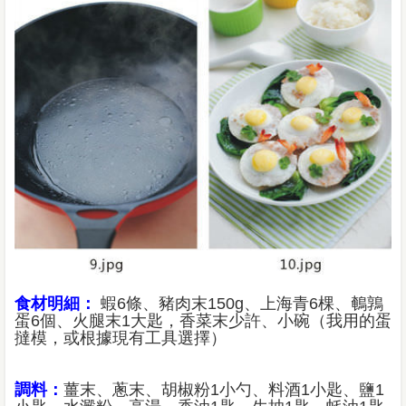
食材明細：
蝦6條、豬肉末150g、上海青6棵、鵪鶉
蛋6個、火腿末1大匙，香菜末少許、小碗（我用的蛋
撻模，或根據現有工具選擇）
調料：
薑末、蔥末、胡椒粉1小勺、料酒1小匙、鹽1