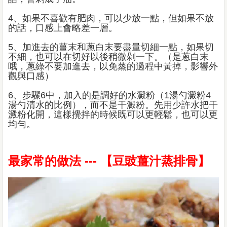
4、如果不喜歡有肥肉，可以少放一點，但如果不放
的話，口感上會略差一層。
5、加進去的薑末和蔥白末要盡量切細一點，如果切
不細，也可以在切好以後稍微剁一下。（是蔥白末
哦，蔥綠不要加進去，以免蒸的過程中黃掉，影響外
觀與口感）
6、步驟6中，加入的是調好的水澱粉（1湯勺澱粉4
湯勺清水的比例），而不是干澱粉。先用少許水把干
澱粉化開，這樣攪拌的時候既可以更輕鬆，也可以更
均勻。
最家常的做法 --- 【豆豉薑汁蒸排骨】