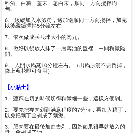
料酒、白糖、薑末、蔥白末，順同一方向攪拌均
勻。
6、 緩緩加入水澱粉，邊加邊順同一方向攪拌，加完
以後繼續攪拌5分鐘左右。
7、依次做成兵乓球大小的肉丸。
8、做好以後放入抹了一層薄油的盤裡，中間稍微隔
開。
9、 入開水鍋蒸10分鐘左右。（出鍋原湯不要倒掉，
撒上蔥花即可食用）
【小貼士】
1、蓮藕在切的時候切得稍微細一些，這樣方便剁。
2、要先把瘦肉剁到滿意程度的7分時，再加入藕丁，
以免把藕丁全剁成了藕泥。
3、肥肉要在最後加進去剁，因為如果很早就放入的
話，會剁成了油。