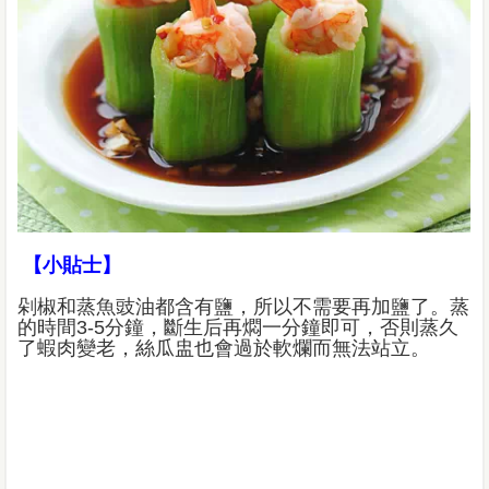
【小貼士】
剁椒和蒸魚豉油都含有鹽，所以不需要再加鹽了。蒸
的時間3-5分鐘，斷生后再燜一分鐘即可，否則蒸久
了蝦肉變老，絲瓜盅也會過於軟爛而無法站立。