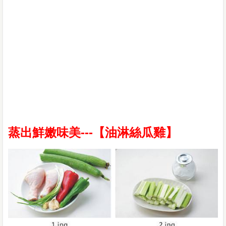
蒸出鮮嫩味美---【油淋絲瓜雞】