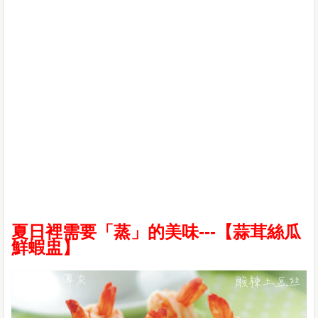
夏日裡需要「蒸」的美味---【蒜茸絲瓜
鮮蝦盅】