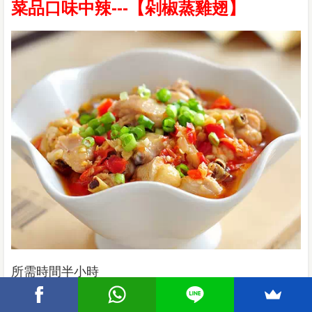
菜品口味中辣---【剁椒蒸雞翅】
所需時間半小時
食材明細：
雞翅四個 剁椒兩湯匙 蒜一頭 蔥一棵 姜一
塊 鹽半茶匙