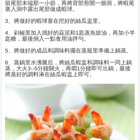
留尾部末端那一小節，再將背部剪開一個洞，將蝦尾
塞入洞中露出尾部做成蝦球。
3、將做好的蝦球塞在挖好的絲瓜盅里。
4、剁椒里加入搗好的蒜泥和1匙蒸魚豉油，再加小半
匙糖，最後倒入一點食用油拌勻。
5、將做好的成品和調味料擺在蒸籠里準備上鍋蒸。
6、蒸鍋里水沸騰后，將絲瓜蝦盅和調味料一同上鍋
蒸，大火3--5分鐘關火，再燜1分鐘即可出鍋，最後
將蒸好的調料淋在絲瓜蝦盅上即可。