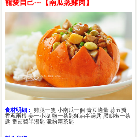
寵愛自己---【南瓜蒸雞肉】
食材明細：
雞腿一隻 小南瓜一個 青豆適量 蒜五瓣
香蔥兩根 姜一小塊 鹽一茶匙蚝油半湯匙 黑胡椒一茶
匙 番茄醬半湯匙 澱粉兩茶匙