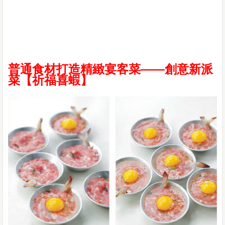
普通食材打造精緻宴客菜——創意新派
菜【祈福喜蝦】