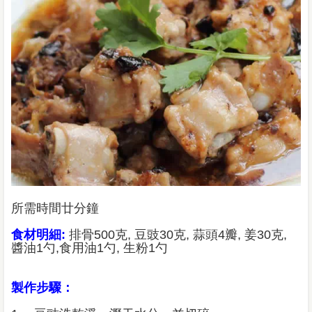
所需時間廿分鐘
食材明細:
排骨500克, 豆豉30克, 蒜頭4瓣, 姜30克,
醬油1勺,食用油1勺, 生粉1勺
製作步驟：