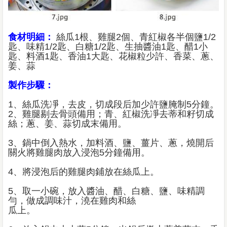
食材明細：
絲瓜1根、雞腿2個、青紅椒各半個鹽1/2
匙、味精1/2匙、白糖1/2匙、生抽醬油1匙、醋1小
匙、料酒1匙、香油1大匙、花椒粒少許、香菜、蔥、
姜、蒜
製作步驟：
1、絲瓜洗凈，去皮，切成段后加少許鹽腌制5分鐘。
2、雞腿剔去骨頭備用；青、紅椒洗凈去蒂和籽切成
絲；蔥、姜、蒜切成末備用。
3、鍋中倒入熱水，加料酒、鹽、薑片、蔥，燒開后
關火將雞腿肉放入浸泡5分鐘備用。
4、將浸泡后的雞腿肉鋪放在絲瓜上。
5、取一小碗，放入醬油、醋、白糖、鹽、味精調
勻，做成調味汁，澆在雞肉和絲
瓜上。