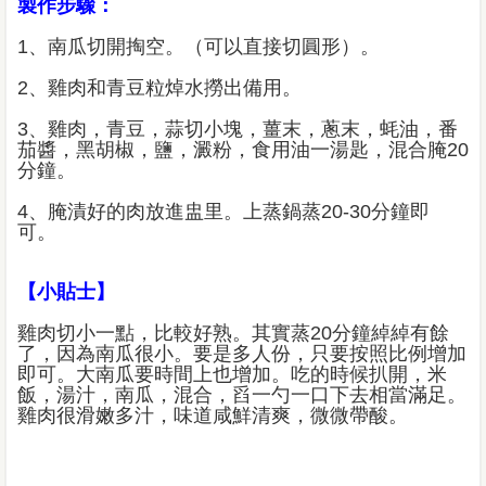
製作步驟：
1、南瓜切開掏空。（可以直接切圓形）。
2、雞肉和青豆粒焯水撈出備用。
3、雞肉，青豆，蒜切小塊，薑末，蔥末，蚝油，番
茄醬，黑胡椒，鹽，澱粉，食用油一湯匙，混合腌20
分鐘。
4、腌漬好的肉放進盅里。上蒸鍋蒸20-30分鐘即
可。
【小貼士】
雞肉切小一點，比較好熟。其實蒸20分鐘綽綽有餘
了，因為南瓜很小。要是多人份，只要按照比例增加
即可。大南瓜要時間上也增加。吃的時候扒開，米
飯，湯汁，南瓜，混合，舀一勺一口下去相當滿足。
雞肉很滑嫩多汁，味道咸鮮清爽，微微帶酸。