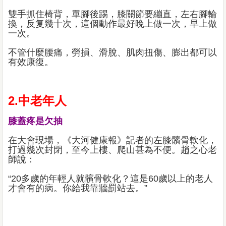
雙手抓住椅背，單腳後踢，膝關節要繃直，左右腳輪
換，反复幾十次，這個動作最好晚上做一次，早上做
一次。
不管什麼腰痛，勞損、滑脫、肌肉扭傷、膨出都可以
有效康復。
2.中老年人
膝蓋疼是欠抽
在大會現場，《大河健康報》記者的左膝髕骨軟化，
打過幾次封閉，至今上樓、爬山甚為不便。趙之心老
師說：
“20多歲的年輕人就髕骨軟化？這是60歲以上的老人
才會有的病。你給我靠牆罰站去。”