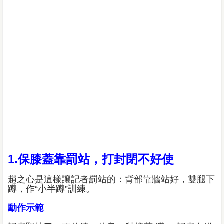
1.保膝蓋靠罰站，打封閉不好使
趙之心是這樣讓記者罰站的：背部靠牆站好，雙腿下
蹲，作“小半蹲”訓練。
動作示範