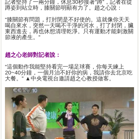
記者堅持了一兩分鐘，休息30秒接著“蹲”，記者在從
蹲姿到站立時，膝關節明顯有力了。趙之心說：
“膝關節有問題，打封閉是不好使的。這就像你天天
喝自來水，突然一天喝不干淨的河水，打了封閉，臟
東西進去，再也休想清理乾淨。只有運動才能刺激關
節液的產生。”
趙之心老師對記者說：
“這個動作我能堅持看完一場足球賽，你每天練上
20~40分鐘，一個月治不好你的病，我請你去北京吃
大餐。” ▲中央電視台邀請趙之心教授做客。