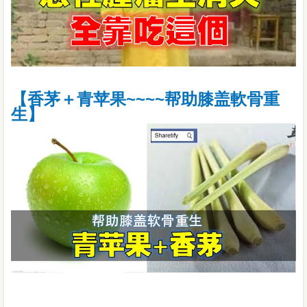
【香茅＋青苹果~~~~帮助膝盖軟骨重
生】