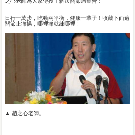
之心老師為大家傳授了解決關節痛集合：
日行一萬步，吃動兩平衡，健康一輩子！收藏下面這
關節止痛操，哪裡痛就練哪裡！
▲ 趙之心老師。