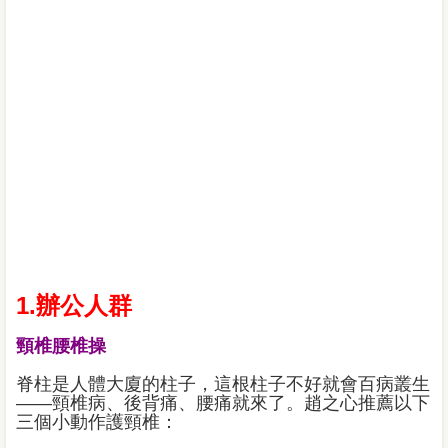
1.辦公人群
頸椎腰椎操
脊柱是人體大廈的柱子，這根柱子不好就會百病叢生
——頸椎病、後背痛、腰痛就來了。趙之心推薦以下
三個小動作護頸椎：