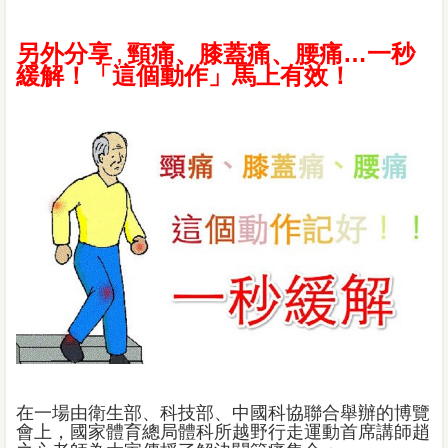
另外分享
頸痛、膝蓋痛、腰痛…一秒
,
緩解！「這個動作」馬上有效！
在一場由衛生部、科技部、中國科協聯合舉辦的博覽
會上，國家體育總局體科所越野行走運動首席講師趙