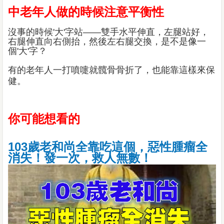
中老年人做的時候注意平衡性
沒事的時候'大'字站——雙手水平伸直，左腿站好，
右腿伸直向右側抬，然後左右腿交換，是不是像一
個'大'字？
有的老年人一打噴嚏就髖骨骨折了，也能靠這樣來保
健。
你可能想看的
103歲老和尚全靠吃這個，惡性腫瘤全
消失！發一次，救人無數！