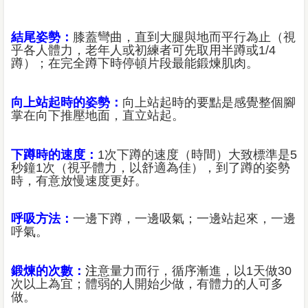
結尾姿勢：
膝蓋彎曲，直到大腿與地而平行為止（視
乎各人體力，老年人或初練者可先取用半蹲或1/4
蹲）；在完全蹲下時停頓片段最能鍛煉肌肉。
向上站起時的姿勢：
向上站起時的要點是感覺整個腳
掌在向下推壓地面，直立站起。
下蹲時的速度：
1次下蹲的速度（時間）大致標準是5
秒鐘1次（視乎體力，以舒適為佳），到了蹲的姿勢
時，有意放慢速度更好。
呼吸方法：
一邊下蹲，一邊吸氣；一邊站起來，一邊
呼氣。
鍛煉的次數：
注
意量力而行，循序漸進，以1天做30
次以上為宜；體弱的人開始少做，有體力的人可多
做。