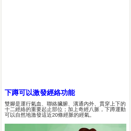
下蹲可以激發經絡功能
雙腳是運行氣血、聯絡臟腑、溝通內外、貫穿上下的
十二經絡的重要起止部位；加上奇經八脈，下蹲運動
可以自然地激發這近20條經脈的經氣。