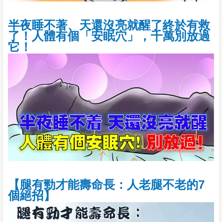
半夜睡不著、天還沒亮就醒了終於有救
了！人體有個「安眠穴」，千萬別放過
它！
【腿有勁才能壽命長：人老腿不老的7
個絕招】