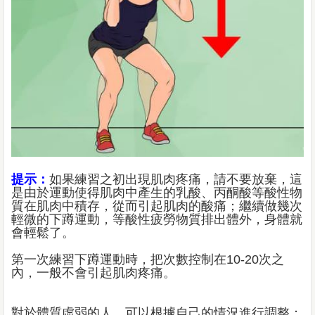
提示：
如果練習之初出現肌肉疼痛，請不要放棄，這
是由於運動使得肌肉中產生的乳酸、丙酮酸等酸性物
質在肌肉中積存，從而引起肌肉的酸痛；繼續做幾次
輕微的下蹲運動，等酸性疲勞物質排出體外，身體就
會輕鬆了。
第一次練習下蹲運動時，把次數控制在10-20次之
內，一般不會引起肌肉疼痛。
對於體質虛弱的人，可以根據自己的情況進行調整；