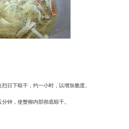
开在烈日下晾干，约一小时，以增加脆度。
十五分钟，使蟹柳内部彻底晾干。