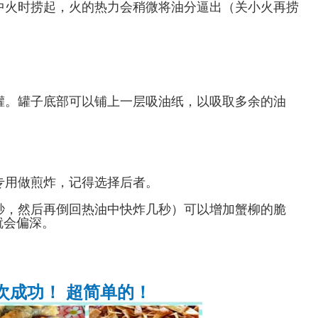
或中火时捞起，火的热力会稍微将油分逼出（关小火再捞
封罐。罐子底部可以铺上一层吸油纸，以吸取多余的油
是专用做煎炸，记得选择后者。
几秒，然后再倒回热油中快炸几秒）可以增加蟹柳的脆
就会偏深。
次成功！ 超简单的！