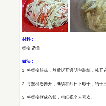
材料：
蟹柳 适量
做法：
1. 将蟹柳解冻，然后拆开透明包装纸，摊
2. 将蟹柳卷摊开，继续在烈日下晾干，约
3. 将蟹柳撕成条状，粗细视个人喜欢。