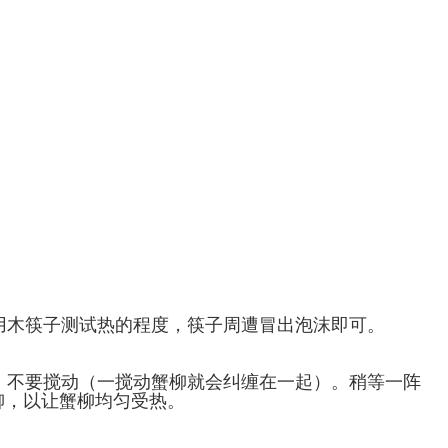
以用木筷子测试热的程度，筷子周遭冒出泡沫即可。
中，不要搅动（一搅动蟹柳就会纠缠在一起）。稍等一阵
柳，以让蟹柳均匀受热。