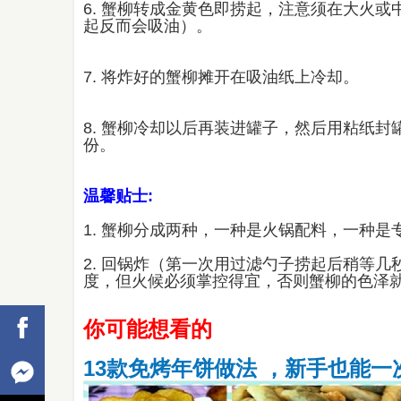
6. 蟹柳转成金黄色即捞起，注意须在大火
起反而会吸油）。
7. 将炸好的蟹柳摊开在吸油纸上冷却。
8. 蟹柳冷却以后再装进罐子，然后用粘纸
份。
温馨贴士:
1. 蟹柳分成两种，一种是火锅配料，一种
2. 回锅炸（第一次用过滤勺子捞起后稍等
度，但火候必须掌控得宜，否则蟹柳的色泽
你可能想看的
13款免烤年饼做法 ，新手也能一